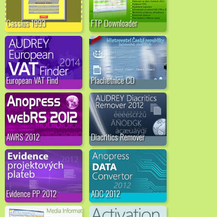
Cassius 1993
FTP Downloader
European VAT Find
Plachetnice CD
AWRS 2012
Diacritics Remover
Evidence PP 2012
ADC 2012