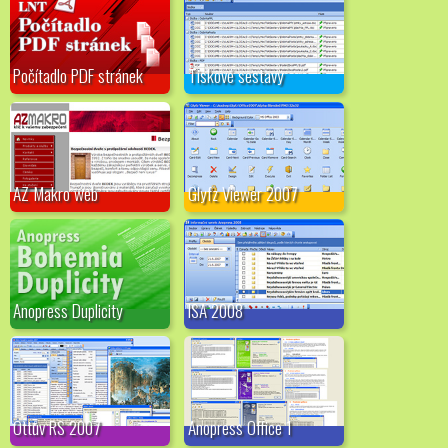
Počítadlo PDF stránek
Tiskové sestavy
AZ Makro web
Glyfz Viewer 2007
Anopress Duplicity
ISA 2008
Ottův RS 2007
Anopress Office 1