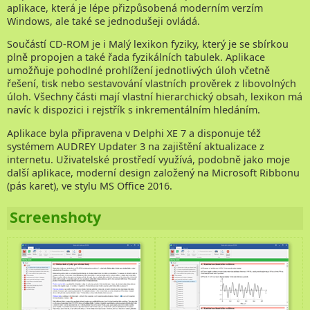
aplikace, která je lépe přizpůsobená moderním verzím
Kontakt
Windows, ale také se jednodušeji ovládá.
Součástí CD-ROM je i Malý lexikon fyziky, který je se sbírkou
plně propojen a také řada fyzikálních tabulek. Aplikace
umožňuje pohodlné prohlížení jednotlivých úloh včetně
řešení, tisk nebo sestavování vlastních prověrek z libovolných
úloh. Všechny části mají vlastní hierarchický obsah, lexikon má
navíc k dispozici i rejstřík s inkrementálním hledáním.
Aplikace byla připravena v Delphi XE 7 a disponuje též
systémem AUDREY Updater 3 na zajištění aktualizace z
internetu. Uživatelské prostředí využívá, podobně jako moje
další aplikace, moderní design založený na Microsoft Ribbonu
(pás karet), ve stylu MS Office 2016.
Screenshoty