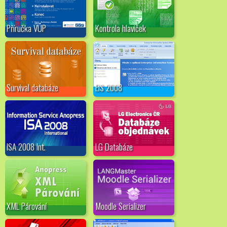
Příručka VÚP
Kontrola hlaviček
Survival databáze
EIS 2008
ISA 2008 Int.
LG Databáze
XML Párování
Moodle Serializer