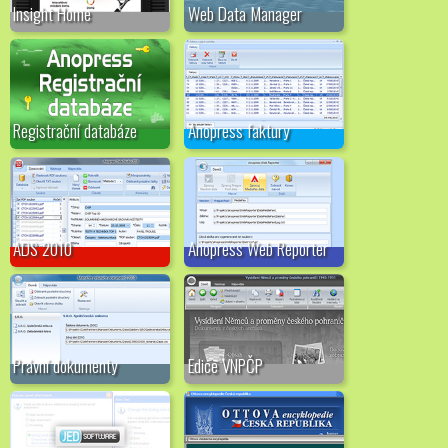
Insight Home
Web Data Manager
Registrační databáze
Anopress faktury
ADS 2010
Anopress Web Reporter
Právní dokumenty
Edice VNPČP