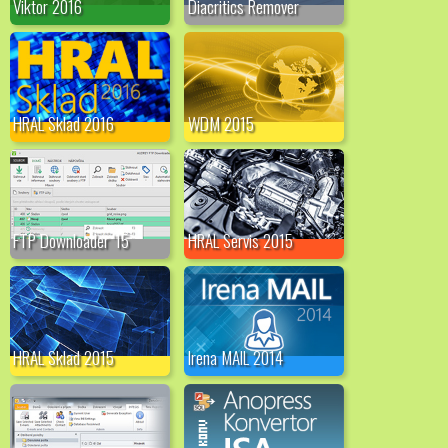
Viktor 2016
Diacritics Remover
HRAL Sklad 2016
WDM 2015
FTP Downloader '15
HRAL Servis 2015
HRAL Sklad 2015
Irena MAIL 2014