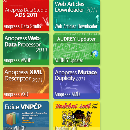
Anopress Data Studio
Web Articles Downloader
Anopress AWDP
AUDREY Updater
Anopress AXD
Anopress AMD
Edice VNPČP
Hudební svět