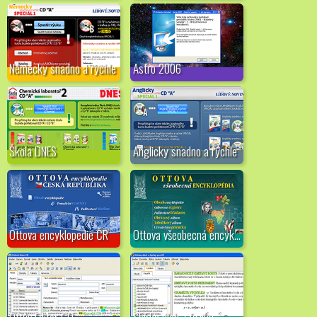
Německy snadno a rychle
Astro 2006
Škola DNES
Anglicky snadno a rychle
Ottova encyklopedie ČR
Ottova všeobecná encyklopédia
Ottův Editor CD
Sbírka úloh z fyziky