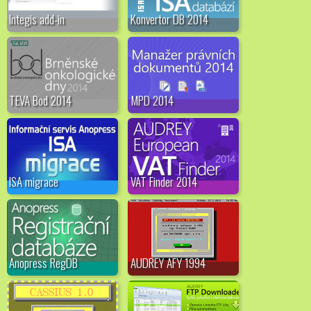
Integis add-in
Konvertor DB 2014
TEVA Bod 2014
MPD 2014
ISA migrace
VAT Finder 2014
Anopress RegDB
AUDREY AFY 1994