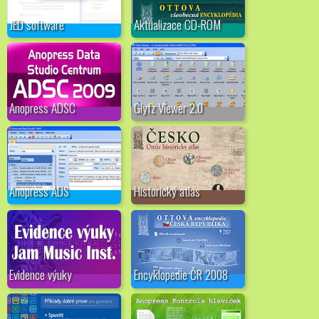
JED software
Aktualizace CD-ROM
Anopress ADSC
Glyfz Viewer 2.0
Anopress ADS
Historický atlas
Evidence výuky
Encyklopedie ČR 2008