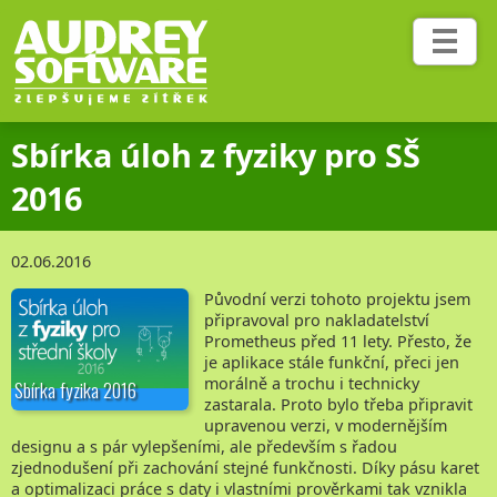
Služby
Ceník
Sbírka úloh z fyziky pro SŠ
Blog
2016
Projekty
02.06.2016
Původní verzi tohoto projektu jsem
Fotoakce
připravoval pro nakladatelství
Prometheus před 11 lety. Přesto, že
je aplikace stále funkční, přeci jen
morálně a trochu i technicky
Sbírka fyzika 2016
Reference
zastarala. Proto bylo třeba připravit
upravenou verzi, v modernějším
designu a s pár vylepšeními, ale především s řadou
Ohlasy
zjednodušení při zachování stejné funkčnosti. Díky pásu karet
a optimalizaci práce s daty i vlastními prověrkami tak vznikla