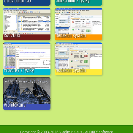
ISA 2005
Redakční systém
Prověrky z fyziky
Redakční systém
Architektura
Copyright © 2003-2026 Vladimír Klaus - AUDREY software