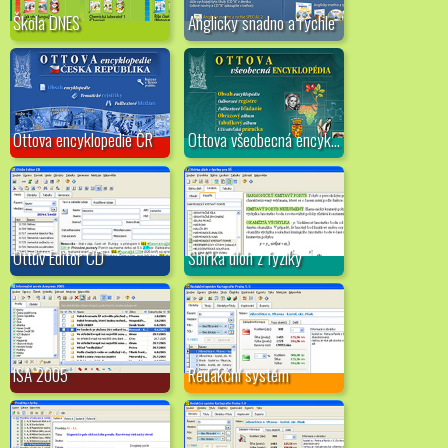
Škola DNES
Anglicky snadno a rychle
Ottova encyklopedie ČR
Ottova všeobecná encyklopédia
Ottův Editor CD
Sbírka úloh z fyziky
ISA 2005
Redakční systém