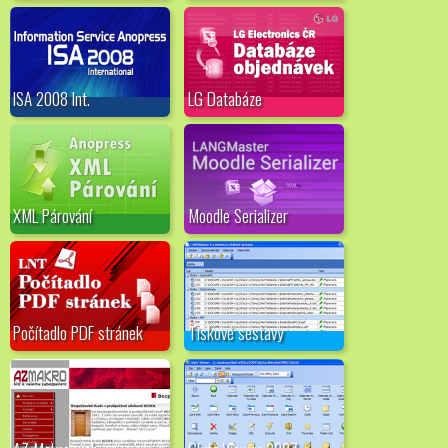
ISA 2008 Int.
LG Databáze
XML Párování
Moodle Serializer
Počítadlo PDF stránek
Tiskové sestavy