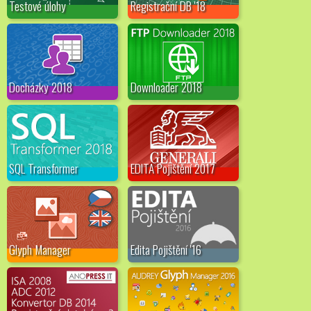
Testové úlohy
Registrační DB '18
Docházky 2018
Downloader 2018
SQL Transformer
EDITA Pojištění 2017
Glyph Manager
Edita Pojištění '16