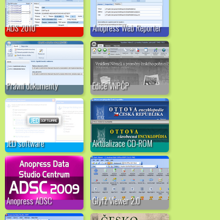
ADS 2010
Anopress Web Reporter
Právní dokumenty
Edice VNPČP
JED software
Aktualizace CD-ROM
Anopress ADSC
Glyfz Viewer 2.0