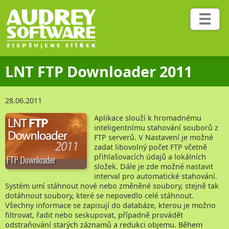
Služby
Ceník
LNT FTP Downloader 2011
Blog
28.06.2011
Projekty
Aplikace slouží k hromadnému
inteligentnímu stahování souborů z
FTP serverů. V Nastavení je možné
Fotoakce
zadat libovolný počet FTP včetně
přihlašovacích údajů a lokálních
FTP Downloader
složek. Dále je zde možné nastavit
interval pro automatické stahování.
Reference
Systém umí stáhnout nové nebo změněné soubory, stejně tak
dotáhnout soubory, které se nepovedlo celé stáhnout.
Všechny informace se zapisují do databáze, kterou je možno
Ohlasy
filtrovat, řadit nebo seskupovat, případně provádět
odstraňování starých záznamů a redukci objemu. Během