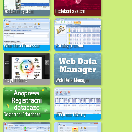
Redakční systém
Redakční systém
Web Data Processor
Katalog prstenů
Insight Home
Web Data Manager
Registrační databáze
Anopress faktury