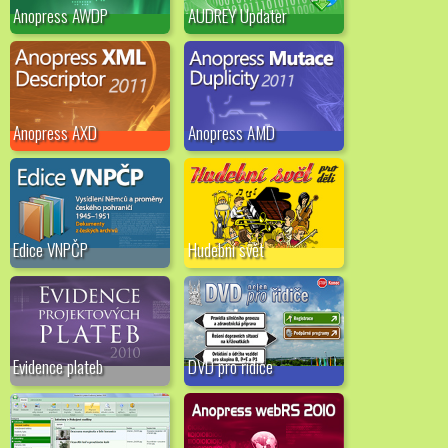
Anopress AWDP
AUDREY Updater
Anopress AXD
Anopress AMD
Edice VNPČP
Hudební svět
Evidence plateb
DVD pro řidiče