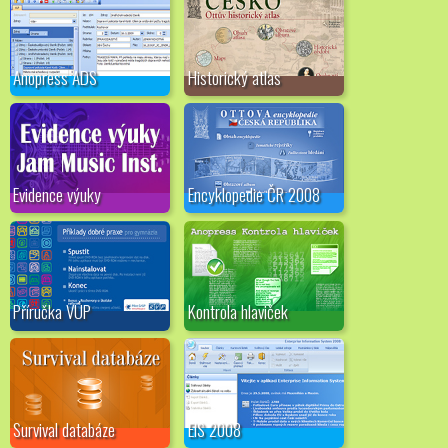
Anopress ADS
Historický atlas
Evidence výuky
Encyklopedie ČR 2008
Příručka VÚP
Kontrola hlaviček
Survival databáze
EIS 2008