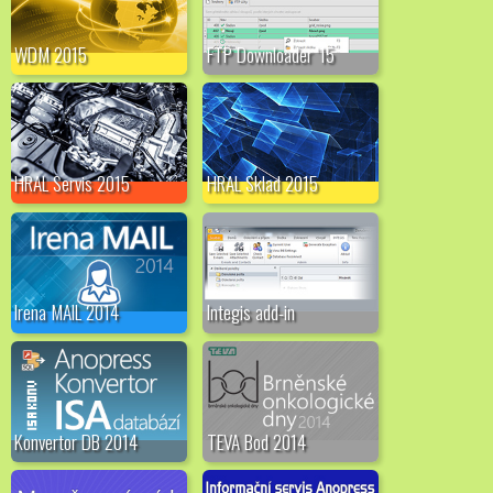
WDM 2015
FTP Downloader '15
HRAL Servis 2015
HRAL Sklad 2015
Irena MAIL 2014
Integis add-in
Konvertor DB 2014
TEVA Bod 2014