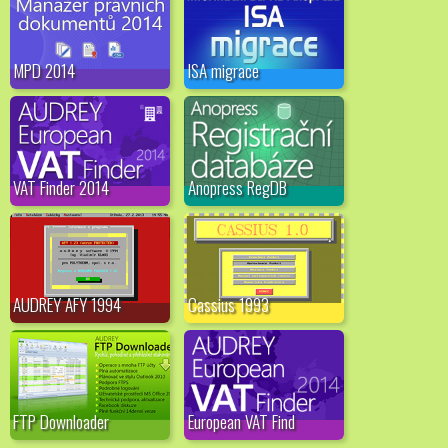
MPD 2014
ISA migrace
VAT Finder 2014
Anopress RegDB
AUDREY AFY 1994
Cassius 1993
FTP Downloader
European VAT Find