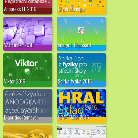
Anopress IT 2016
Glyph Manager
VAT Finder 2016
Image f. Clipboard
Viktor 2016
Sbírka fyzika 2016
Diacritics Remover
HRAL Sklad 2016