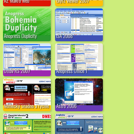
AZ Makro web
Glyfz Viewer 2007
Anopress Duplicity
ISA 2008
Ottův RS 2007
Anopress Office 1
Německy snadno a rychle
Astro 2006