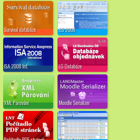
Survival databáze
EIS 2008
ISA 2008 Int.
LG Databáze
XML Párování
Moodle Serializer
Počítadlo PDF stránek
Tiskové sestavy