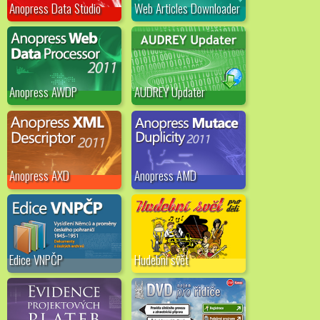
Anopress Data Studio
Web Articles Downloader
Anopress AWDP
AUDREY Updater
Anopress AXD
Anopress AMD
Edice VNPČP
Hudební svět