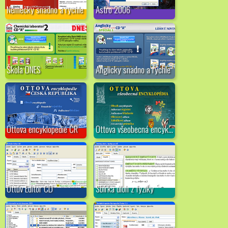
Německy snadno a rychle
Astro 2006
Škola DNES
Anglicky snadno a rychle
Ottova encyklopedie ČR
Ottova všeobecná encyklopédia
Ottův Editor CD
Sbírka úloh z fyziky