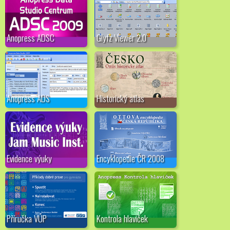
Anopress ADSC
Glyfz Viewer 2.0
Anopress ADS
Historický atlas
Evidence výuky
Encyklopedie ČR 2008
Příručka VÚP
Kontrola hlaviček