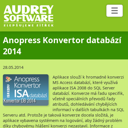
Služby
Ceník
Anopress Konvertor databází
Blog
2014
Projekty
28.05.2014
Aplikace slouží k hromadné konverzi
Fotoakce
MS Access databází, které využívá
aplikace ISA 2008 do SQL Server
databází. Konverze má řadu specifik,
včetně speciálních převodů řady
Konvertor DB 2014
Reference
atributů, dohledávání chybějících
informací v dalších tabulkách na SQL
Serveru atd. Protože je taková konverze docela složitá, je
Ohlasy
aplikace vybavena systémem na logování, aby žádný problém
díky chybovému hlášení konverzi nezastavil. Informace z