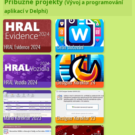
Příbuzné projekty
(Vývoj a programování
aplikací v Delphi)
HRAL Evidence 2024
Cetin slučování
HRAL Vozidla 2024
Designer Korektor 24
Mario Korektor 2023
Designer Korektor 23