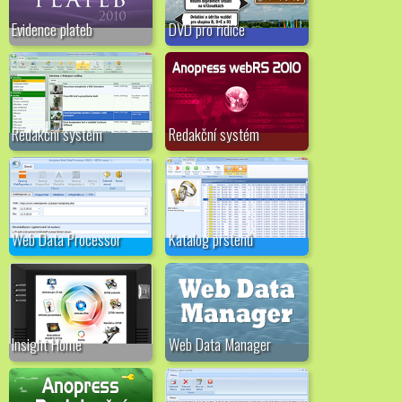
Evidence plateb
DVD pro řidiče
Redakční systém
Redakční systém
Web Data Processor
Katalog prstenů
Insight Home
Web Data Manager