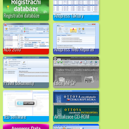
Registrační databáze
Anopress faktury
ADS 2010
Anopress Web Reporter
Právní dokumenty
Edice VNPČP
JED software
Aktualizace CD-ROM