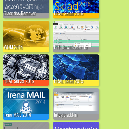
Diacritics Remover
HRAL Sklad 2016
WDM 2015
FTP Downloader '15
HRAL Servis 2015
HRAL Sklad 2015
Irena MAIL 2014
Integis add-in