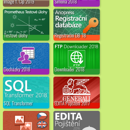
Image f. Clp 2019
Simona 2018
Testové úlohy
Registrační DB '18
Docházky 2018
Downloader 2018
SQL Transformer
EDITA Pojištění 2017