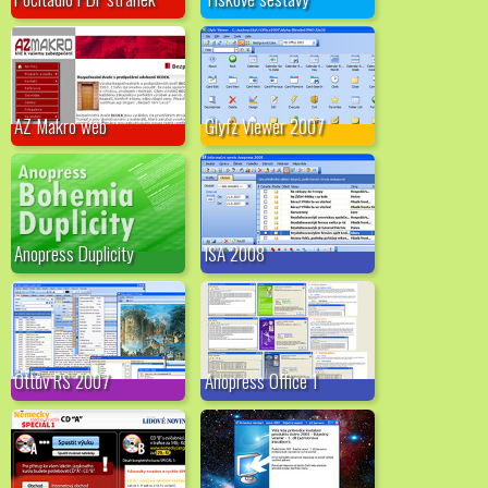
AZ Makro web
Glyfz Viewer 2007
Anopress Duplicity
ISA 2008
Ottův RS 2007
Anopress Office 1